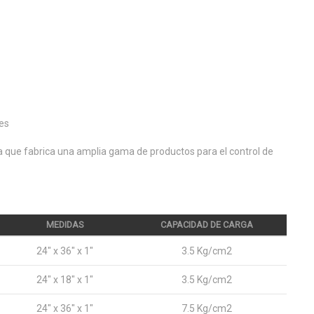
nes
a que fabrica una amplia gama de productos para el control de
MEDIDAS
CAPACIDAD DE CARGA
24" x 36" x 1"
3.5 Kg/cm2
24" x 18" x 1"
3.5 Kg/cm2
24" x 36" x 1"
7.5 Kg/cm2