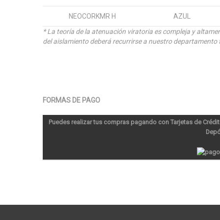
NEOCORKMR H
AZUL
* La teoría de la atenuación viratoria es compleja y altam
del aislamiento deberá recurrirse a nuestro departamento 
FORMAS DE PAGO
Puedes realizar tus compras pagando con Tarjetas de Crédit
Depó