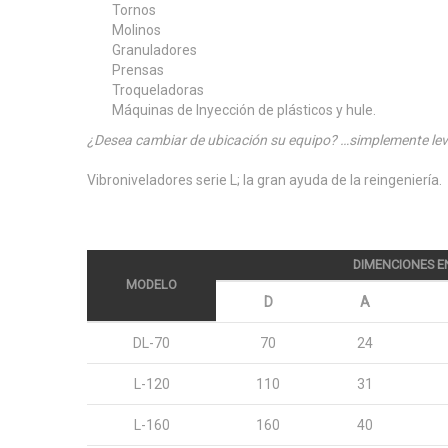
Tornos
Molinos
Granuladores
Prensas
Troqueladoras
Máquinas de Inyección de plásticos y hule.
¿Desea cambiar de ubicación su equipo? …simplemente lev
Vibroniveladores serie L; la gran ayuda de la reingeniería.
DIMENCIONES 
MODELO
D
A
DL-70
70
24
L-120
110
31
L-160
160
40