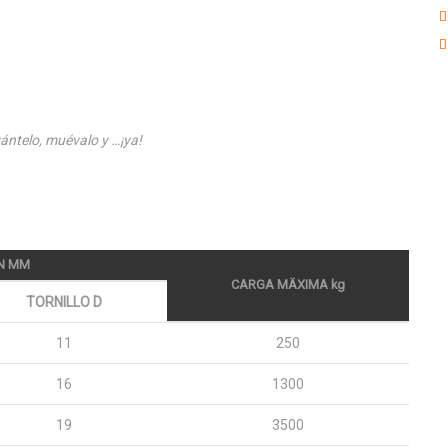
ántelo, muévalo y …¡ya!
EN MM
CARGA MÄXIMA kg
TORNILLO D
11
250
16
1300
19
3500