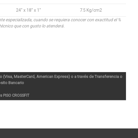
24" x 18" x 1"
7.5 Kg/cm2
ente especializada, cuando se requiera conocer con exactitud el %
técnico que con gusto lo atenderá.
o (Visa, MasterCard, American Express) o a través de Transferencia o
sito Bancario