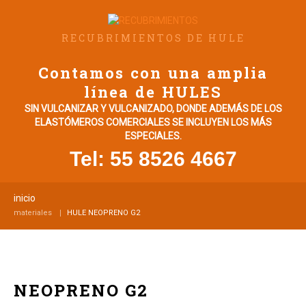
RECUBRIMIENTOS DE HULE
Contamos con una amplia
línea de HULES
SIN VULCANIZAR Y VULCANIZADO, DONDE ADEMÁS DE LOS
ELASTÓMEROS COMERCIALES SE INCLUYEN LOS MÁS
ESPECIALES.
Tel: 55 8526 4667
inicio
materiales
HULE NEOPRENO G2
NEOPRENO G2