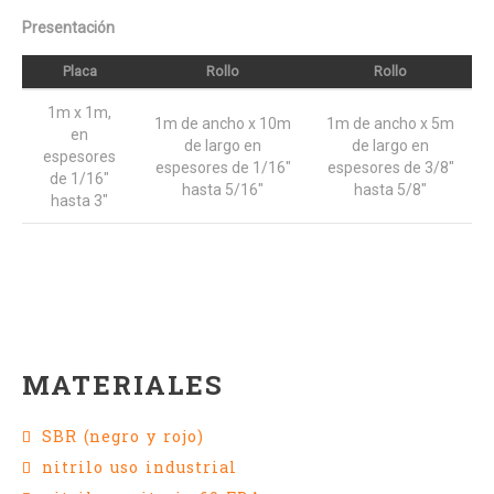
Presentación
Placa
Rollo
Rollo
1m x 1m,
1m de ancho x 10m
1m de ancho x 5m
en
de largo en
de largo en
espesores
espesores de 1/16"
espesores de 3/8"
de 1/16"
hasta 5/16"
hasta 5/8"
hasta 3"
MATERIALES
SBR (negro y rojo)
nitrilo uso industrial