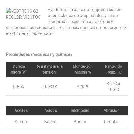
Elastómero a base de neopreno con un
buen balance de propiedades y costo
moderado, excelente para bridas y
empaques que requieran la resistencia química del neopreno. ¡ El
elastómero más versátil !
Propiedades mecánicas y químicas
Dureza
Resistencia a la
Elongación
Rango de
shore "A"
tensión
Minima %
Temp. °C
-25°C a
60-65
510 PSIA
420 %
105°C
Aceites
Acidos
Intemperie
Abrasión
Bueno
Bueno
Bueno
Regular