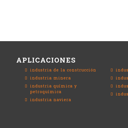
APLICACIONES
industria de la construcción
indu
industria minera
indus
industria química y
indus
petroquímica
indus
industria naviera