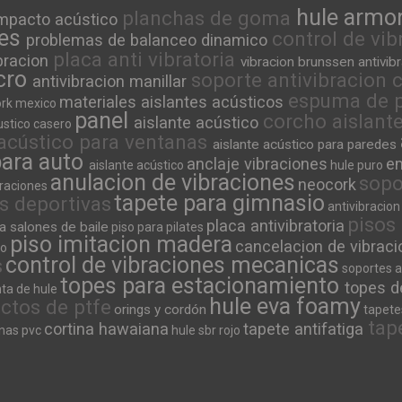
hule armo
planchas de goma
 impacto acústico
nes
control de vi
problemas de balanceo dinamico
placa anti vibratoria
ibracion
vibracion brunssen antivib
icro
soporte antivibracion
antivibracion manillar
espuma de po
materiales aislantes acústicos
rk mexico
panel
corcho aislant
aislante acústico
ustico casero
 acústico para ventanas
aislante acústico para paredes
para auto
anclaje vibraciones
e
aislante acústico
hule puro
anulacion de vibraciones
sopo
neocork
braciones
tapete para gimnasio
s deportivas
antivibracion
pisos 
placa antivibratoria
a salones de baile
piso para pilates
piso imitacion madera
cancelacion de vibrac
so
control de vibraciones mecanicas
s
soportes a
topes para estacionamiento
topes d
ta de hule
hule eva foamy
ctos de ptfe
orings y cordón
tapete
tap
cortina hawaiana
tapete antifatiga
inas pvc
hule sbr rojo