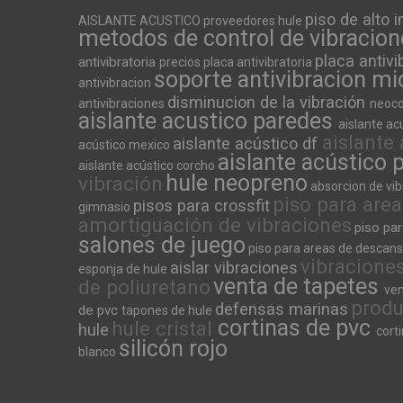
piso de alto
AISLANTE ACUSTICO
proveedores hule
metodos de control de vibracio
placa antiv
antivibratoria
precios placa antivibratoria
soporte antivibracion m
antivibracion
disminucion de la vibración
antivibraciones
neoco
aislante acustico paredes
aislante ac
aislante
aislante acústico df
acústico mexico
aislante acústico 
aislante acústico corcho
hule neopreno
vibración
absorcion de vi
piso para area
pisos para crossfit
gimnasio
amortiguación de vibraciones
piso par
salones de juego
piso para areas de descan
vibracione
aislar vibraciones
esponja de hule
venta de tapetes
de poliuretano
ven
produ
defensas marinas
de pvc
tapones de hule
cortinas de pvc
hule cristal
hule
cort
silicón rojo
blanco