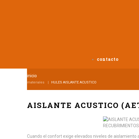
contacto
inicio
materiales
HULES AISLANTE ACUSTICO
AISLANTE ACUSTICO (AE
Cuando el confort exige elevados niveles de aislamiento a