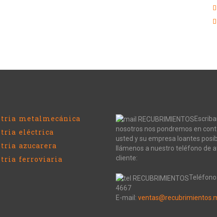
stria metalmecánica
Escriba
nosotros nos pondremos en cont
tria eléctrica
usted y su empresa loantes posib
tria azucarera
llámenos a nuestro teléfono de a
cliente:
tria ferroviaria
Teléfono
4667
E-mail:
ventas@recubrimientos.