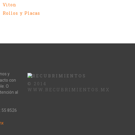
Viton
Rollos y Placas
nos y
acto con
© 2014
le. O
WWW.RECUBRIMIENTOS.MX
tención al
: 55 8526
mx