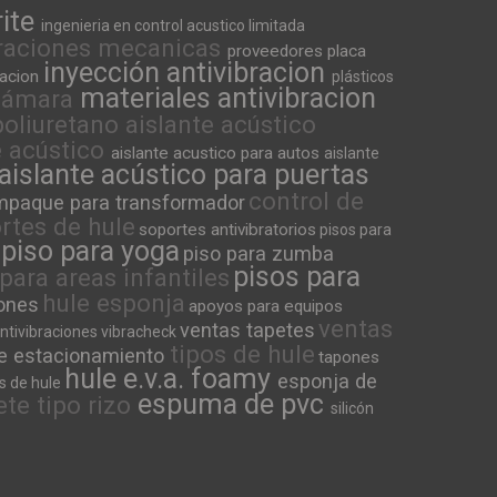
rite
ingenieria en control acustico limitada
braciones mecanicas
proveedores placa
inyección antivibracion
racion
plásticos
materiales antivibracion
 cámara
liuretano aislante acústico
e acústico
aislante acustico para autos
aislante
aislante acústico para puertas
control de
mpaque para transformador
rtes de hule
soportes antivibratorios
pisos para
piso para yoga
piso para zumba
pisos para
para areas infantiles
hule esponja
iones
apoyos para equipos
ventas
ventas tapetes
ntivibraciones
vibracheck
tipos de hule
e estacionamiento
tapones
hule e.v.a. foamy
esponja de
s de hule
espuma de pvc
ete tipo rizo
silicón