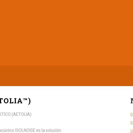
TOLIA™)
cústico ISOLNOISE es la solución.